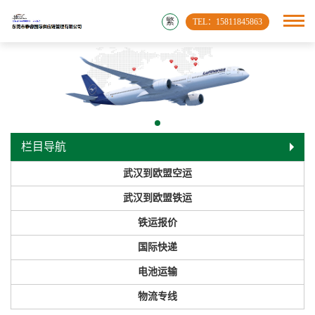
繁
TEL：15811845863
栏目导航
武汉到欧盟空运
武汉到欧盟铁运
铁运报价
国际快递
电池运输
物流专线