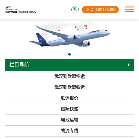
繁
TEL：15811845863
栏目导航
武汉到欧盟空运
武汉到欧盟铁运
铁运报价
国际快递
电池运输
物流专线