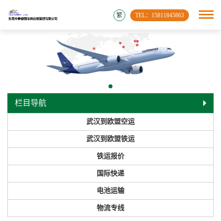
繁
TEL：15811845863
栏目导航
武汉到欧盟空运
武汉到欧盟铁运
铁运报价
国际快递
电池运输
物流专线