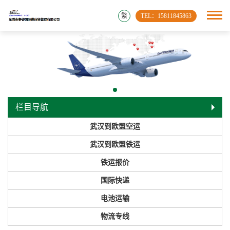
繁
TEL：15811845863
栏目导航
武汉到欧盟空运
武汉到欧盟铁运
铁运报价
国际快递
电池运输
物流专线