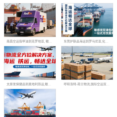
南昌空运指甲油到克罗地亚, 敏感货物快递专线
东莞护肤品海运到罗马尼亚,化妆品海派双清
太原发保健品到奥地利铁运,敏感货物双清包税
呼和浩特-荷兰物流,国际空运双清到门