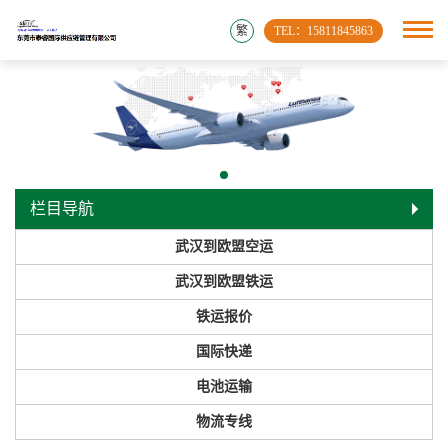
繁
TEL：15811845863
栏目导航
武汉到欧盟空运
武汉到欧盟铁运
铁运报价
国际快递
电池运输
物流专线