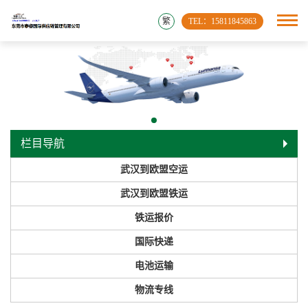
繁
TEL：15811845863
栏目导航
武汉到欧盟空运
武汉到欧盟铁运
铁运报价
国际快递
电池运输
物流专线