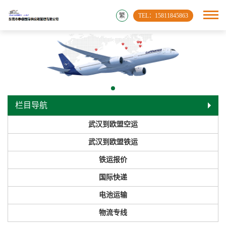
繁
TEL：15811845863
栏目导航
武汉到欧盟空运
武汉到欧盟铁运
铁运报价
国际快递
电池运输
物流专线