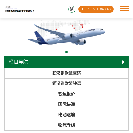
繁
TEL：15811845863
栏目导航
武汉到欧盟空运
武汉到欧盟铁运
铁运报价
国际快递
电池运输
物流专线