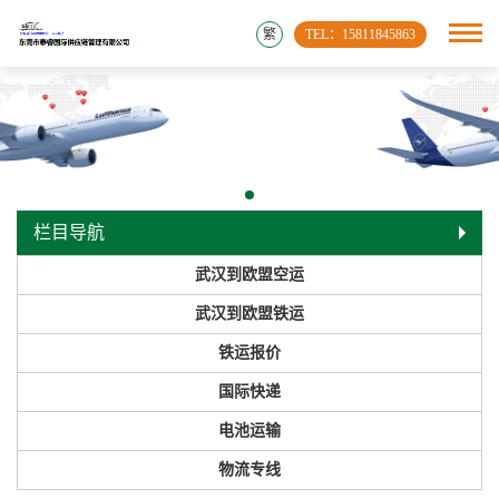
繁
TEL：15811845863
栏目导航
武汉到欧盟空运
武汉到欧盟铁运
铁运报价
国际快递
电池运输
物流专线