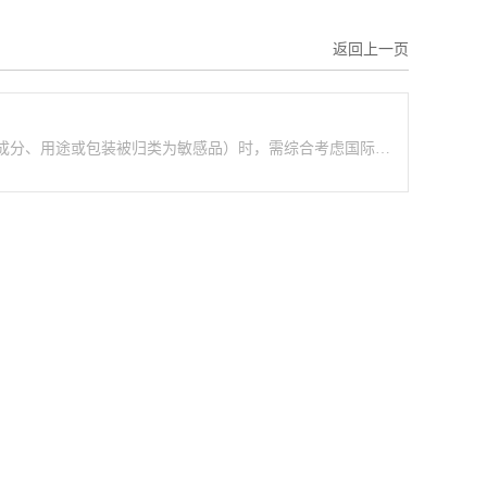
返回上一页
‌将颜料从武汉运输至罗马尼亚且涉及敏感货物（如颜料可能因成分、用途或包装被归类为敏感品）时，需综合考虑国际运输的合规性、安全性及成本效率。以下是分步骤的解决方案： 一、确认货物敏感属性 成分分析 确认……