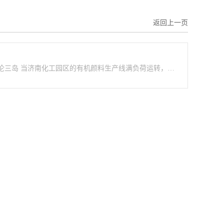
返回上一页
济南至英国颜料化工品铁路专线：以合规锚定，让色彩稳达英伦三岛 当济南化工园区的有机颜料生产线满负荷运转，当齐鲁制药配套的药用色素订单敲定 “伦敦实验室签收”，当家居涂料厂商的定制色浆急需补给曼彻斯特工……