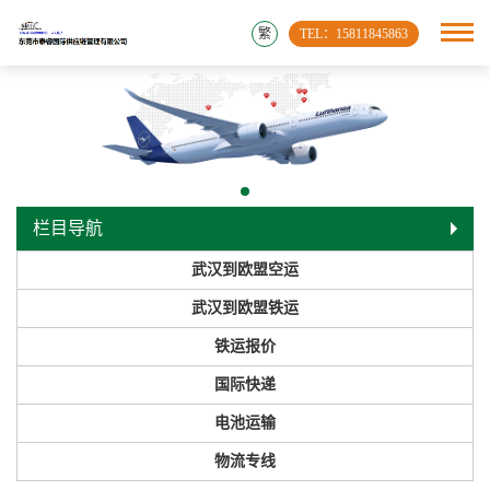
繁
TEL：15811845863
栏目导航
武汉到欧盟空运
武汉到欧盟铁运
铁运报价
国际快递
电池运输
物流专线