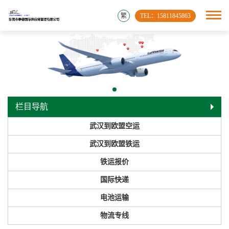
繁
TEL：15811845863
栏目导航
武汉到欧盟空运
武汉到欧盟铁运
铁运报价
国际快递
电池运输
物流专线