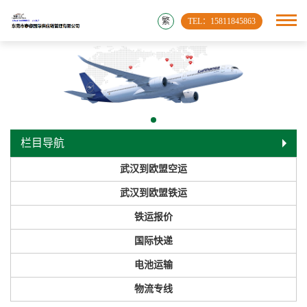
繁
TEL：15811845863
栏目导航
武汉到欧盟空运
武汉到欧盟铁运
铁运报价
国际快递
电池运输
物流专线