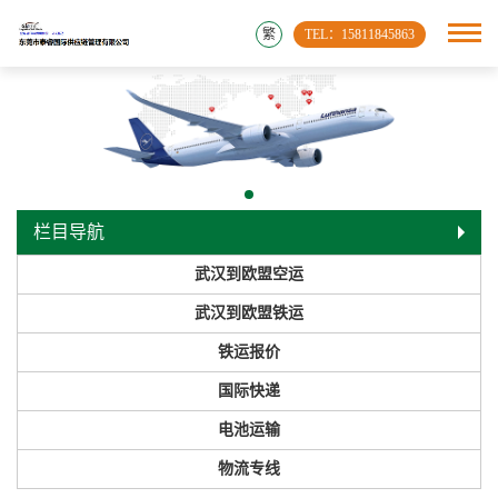
繁
TEL：15811845863
栏目导航
武汉到欧盟空运
武汉到欧盟铁运
铁运报价
国际快递
电池运输
物流专线