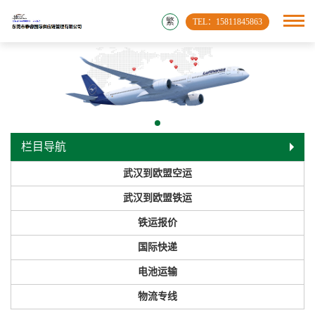
繁
TEL：15811845863
栏目导航
武汉到欧盟空运
武汉到欧盟铁运
铁运报价
国际快递
电池运输
物流专线