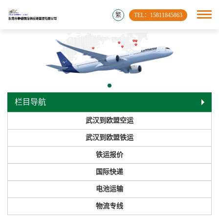
繁
TEL：15811845863
栏目导航
武汉到欧盟空运
武汉到欧盟铁运
铁运报价
国际快递
电池运输
物流专线