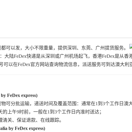
散货都可以发，大小不限重量，提供深圳、东莞、广州提货服务。
：大陆FeDex快递是从深圳或广州机场起飞，香港FeDex是从香港
快递单号可以在FeDex官方网站查询物流信息，派送服务可到达澳大利
FeDex express)
的货物可分批运输，递送时间及覆盖范围：通常在1到3个工作日澳
的上午9时前，一般在1到3个工作日内准时送达；
理清关、保证退款、在线跟踪。
by FeDex express)