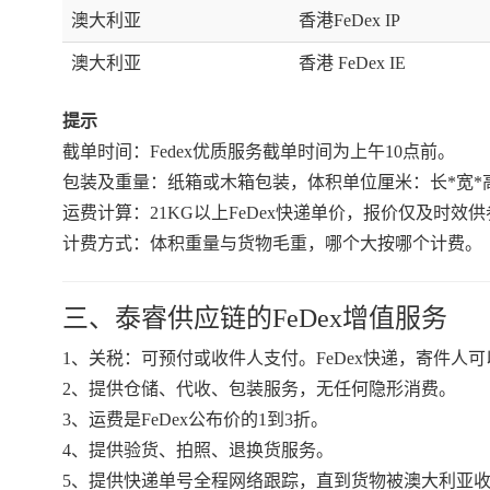
澳大利亚
香港FeDex IP
澳大利亚
香港 FeDex IE
提示
截单时间：Fedex优质服务截单时间为上午10点前。
包装及重量：纸箱或木箱包装，体积单位厘米：长*宽*高/5
运费计算：21KG以上FeDex快递单价，报价仅及时
计费方式：体积重量与货物毛重，哪个大按哪个计费。
三、泰睿供应链的FeDex增值服务
1、关税：可预付或收件人支付。FeDex快递，寄件人
2、提供仓储、代收、包装服务，无任何隐形消费。
3、运费是FeDex公布价的1到3折。
4、提供验货、拍照、退换货服务。
5、提供快递单号全程网络跟踪，直到货物被澳大利亚