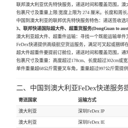
联邦澳大利亚优先特快服务，递送时间和覆盖范围，澳大利
包裹尺寸及重量上限:宽度上限为 274 厘米。长度和周长总
中国到澳大利亚的联邦优先特快服务特色：递送签收选项、
3、联邦快递国际超大件、超重货服务(DongGuan to australia 
澳大利亚超大件、超重件运输：寻找一个既能运输单件
FeDex快递提供高级航空货运服务，满足可叉起或捆
超大件超重件要提前订舱位，递送时间和覆盖范围，通
包裹尺寸及重量：高度超过178cm、长度超过302cm或
单件重量超68公斤需要叉车角，重量超过997公斤需
二、中国到澳大利亚FeDex快递服务
寄送国家
运输方式
澳大利亚
深圳FeDex IP
澳大利亚
深圳FeDex IE