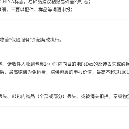
N CHINA标志，易碎品建议粘贴易碎品的标志；
详细，不要以配件、样品等词语申报；
睿物流”保险服务”介绍条款执行。
，请收件人收到包裹24小时内向目的地FeDex的反馈丢失或破
x核实后，最高赔偿为免运费，赔偿包裹的申报价值，最高不超过10
丢失、邮包内物品（全部或部分）丢失、或被海关扣押。泰睿物