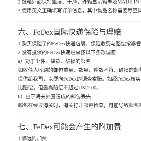
2.纸箱外面保持整洁、干净，外箱显示箱号及MADE I
3.使用英文正确填写订单信息，其中物品名称需要尽量
六、FeDex国际快递保险与理赔
1.购买保险了的FeDex快递包裹，保险收费与赔偿按泰
2.没有投保的FeDex快递包裹按以下条款理赔：
a）对于少件、缺货、破损的邮包
如收件人收到的邮包重量、数量、件数不符、破损的邮包
提供给我司，以便向FeDex的调查索赔。如经FeDe
比赔偿，但最高赔偿不超过USD100。
b）由于海关抽查造成的邮包丢失
邮包在经过海关时，海关打开邮包检查，可能导致邮包
七、FeDex可能会产生的附加费
1.偏远附加费