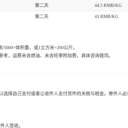
第二天
44.5 RMB/KG
第二天
43 RMB/KG
000=体积重，或1立方米=200公斤。
效供参考，运费未含燃油、未含旺季附加费，具体咨询我司。
可以选择自己支付或者让收件人支付货件的关税与税金。寄件人必须
收件人签收。