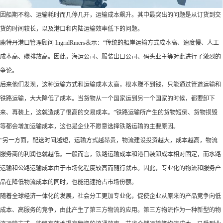
因船期不稳、运输耗时而几停几开，运输成本飙升。其中最突出的问题是从订货到交
货的时间较长，以及港口和内陆运输效率低下的问题。
鹿特丹港口管理顾问 IngridRmers表示：“传统的船岸运输方式成本高、速度慢、人工
成本高、碳排放高。因此，海运公司、服装出口公司、码头业主等对此进行了激烈的
争论。
后来他们发现，这种运输方式和运输成本太高，根本赚不到钱，只能通过管道运输和
铁路运输，大大降低了成本。当货物从一个国家运到另一个国家的时候，都要卸下
来、再装上，这就造成了很高的交易成本。”铁路运输所产生的货物短倒、货物损毁
等都会增加运输成本，这也是企业不愿意选择铁路运输的主要原因。
”另一方面，配送时间越短，运输方式越昂贵，物流建设投资越大，成本越高，物流
服务商的利润也就越低。一般而言，铁路运输成本和港口装卸成本相对固定，而水路
运输和公路运输成本由于市场化程度较高而随行就市。因此，专业化的物流和服务产
品在降低物流成本的同时，也能迅速抢占市场份额。
随着全球经济一体化的发展，社会分工更加专业化，促使企业从原来的产品竞争向低
成本、高服务的竞争，由此产生了第三方物流的应用。第三方物流作为一种新型的物