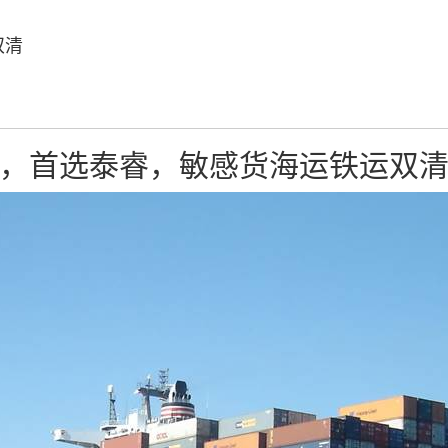
双清
，首选泰睿，敏感货海运铁运双