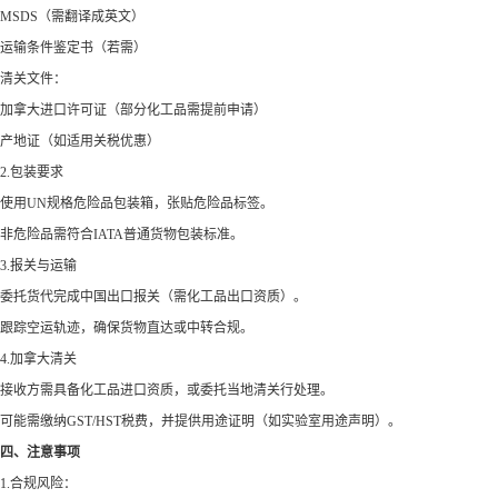
MSDS（需翻译成英文）
运输条件鉴定书（若需）
清关文件：
加拿大进口许可证（部分化工品需提前申请）
产地证（如适用关税优惠）
2.包装要求
使用UN规格危险品包装箱，张贴危险品标签。
非危险品需符合IATA普通货物包装标准。
3.报关与运输
委托货代完成中国出口报关（需化工品出口资质）。
跟踪空运轨迹，确保货物直达或中转合规。
4.加拿大清关
接收方需具备化工品进口资质，或委托当地清关行处理。
可能需缴纳GST/HST税费，并提供用途证明（如实验室用途声明）。
四、注意事项
1.合规风险：