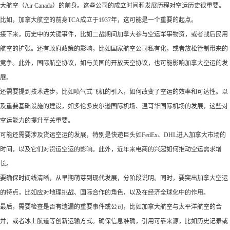
大航空（Air Canada）的前身。这些公司的成立时间和发展历程对空运历史很重要。
比如，加拿大航空的前身TCA成立于1937年，这可能是一个重要的起点。
接下来，历史中的关键事件，比如二战期间加拿大参与空运军事物资，或者战后民用
航空的扩张。还有政府政策的影响，比如国家航空公司私有化，或者放松管制带来的
竞争。此外，国际航空协议，如与美国的开放天空协议，也可能影响加拿大空运的发
展。
还需要提到技术进步，比如喷气式飞机的引入，如何改变了空运的效率和可达性。以
及重要基础设施的建设，如多伦多皮尔逊国际机场、温哥华国际机场的发展，这些对
空运能力的提升至关重要。
可能还需要涉及货运空运的发展，特别是快递巨头如FedEx、DHL进入加拿大市场的
时间，以及它们对货运空运的影响。此外，近年来电商的兴起如何推动空运需求增
长。
要确保时间线清晰，从早期萌芽到现代发展，分阶段说明。同时，要突出加拿大空运
的特点，比如应对地理挑战、国际合作的角色，以及在经济全球化中的作用。
最后，需要检查是否有遗漏的重要事件或公司，比如加拿大航空与太平洋航空的合
并，或者冰上航道等创新运输方式。确保信息准确，引用可靠来源，比如历史记录或