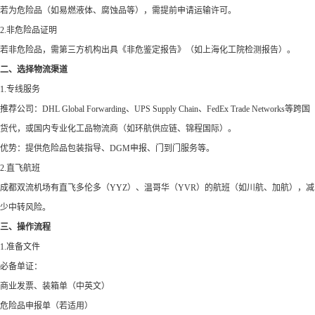
若为危险品（如易燃液体、腐蚀品等），需提前申请运输许可。
2.非危险品证明
若非危险品，需第三方机构出具《非危鉴定报告》（如上海化工院检测报告）。
二、选择物流渠道
1.专线服务
推荐公司：DHL Global Forwarding、UPS Supply Chain、FedEx Trade Networks等跨国
货代，或国内专业化工品物流商（如环航供应链、锦程国际）。
优势：提供危险品包装指导、DGM申报、门到门服务等。
2.直飞航班
成都双流机场有直飞多伦多（YYZ）、温哥华（YVR）的航班（如川航、加航），减
少中转风险。
三、操作流程
1.准备文件
必备单证：
商业发票、装箱单（中英文）
危险品申报单（若适用）