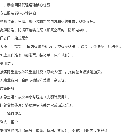
‌二、泰睿国际代理运输核心优势‌
‌专业服装辅料运输经验‌
熟悉拉链、纽扣、织带等辅料的包装和运输要求，避免损坏。
提供防潮、防挤压包装方案（如真空密封、防静电袋）。
‌门到门一站式服务‌
太原上门提货 → 国内运输至机场 → 空运至达卡 → 清关 → 派送至工厂/仓库。
包含文件准备（如发票、装箱单、原产地证）。
‌费用透明‌
按实际重量或体积重量计费（取较大值），报价包含燃油附加费。
无隐藏费用，合同明确标注关税、杂费等。
‌应急服务‌
加急空运：最快48小时送达（需额外费用）。
问题货物处理：协助解决清关异常或派送延误。
‌三、操作流程‌
‌咨询与报价‌
提供货物信息（品名、重量、体积、货值），泰睿24小时内反馈报价。