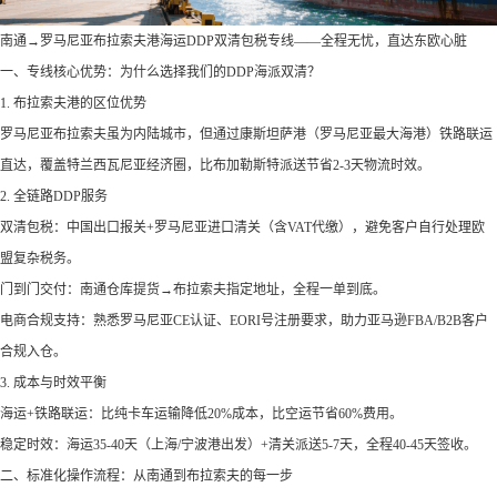
‌南通→罗马尼亚布拉索夫港海运DDP双清包税专线——全程无忧，直达东欧心脏‌
‌一、专线核心优势：为什么选择我们的DDP海派双清？‌
1. ‌布拉索夫港的区位优势‌
罗马尼亚布拉索夫虽为内陆城市，但通过康斯坦萨港（罗马尼亚最大海港）铁路联运
直达，覆盖特兰西瓦尼亚经济圈，比布加勒斯特派送节省2-3天物流时效。
2. ‌全链路DDP服务‌
‌双清包税‌：中国出口报关+罗马尼亚进口清关（含VAT代缴），避免客户自行处理欧
盟复杂税务。
‌门到门交付‌：南通仓库提货→布拉索夫指定地址，全程一单到底。
‌电商合规支持‌：熟悉罗马尼亚CE认证、EORI号注册要求，助力亚马逊FBA/B2B客户
合规入仓。
3. ‌成本与时效平衡‌
‌海运+铁路联运‌：比纯卡车运输降低20%成本，比空运节省60%费用。
‌稳定时效‌：海运35-40天（上海/宁波港出发）+清关派送5-7天，全程40-45天签收。
‌二、标准化操作流程：从南通到布拉索夫的每一步‌