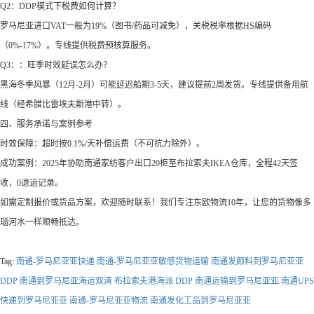
‌Q2：DDP模式下税费如何计算？‌
罗马尼亚进口VAT一般为19%（图书/药品可减免），关税税率根据HS编码
（0%-17%）。专线提供税费预核算服务。
‌Q3：：旺季时效延误怎么办？‌
黑海冬季风暴（12月-2月）可能延迟船期3-5天，建议提前2周发货。专线提供备用航
线（经希腊比雷埃夫斯港中转）。
‌四、服务承诺与案例参考‌
‌时效保障‌：超时按0.1%/天补偿运费（不可抗力除外）。
‌成功案例‌：2025年协助南通家纺客户出口20柜至布拉索夫IKEA仓库，全程42天签
收，0退运记录。
如需定制报价或货品方案，欢迎随时联系！我们专注东欧物流10年，让您的货物像多
瑙河水一样顺畅抵达。
Tag:
南通-罗马尼亚亚快递
南通-罗马尼亚亚敏感货物运输
南通发颜料到罗马尼亚亚
DDP
南通到罗马尼亚海运双清 布拉索夫港海派 DDP
南通运输到罗马尼亚亚
南通UPS
快递到罗马尼亚亚
南通-罗马尼亚亚物流
南通发化工品到罗马尼亚亚