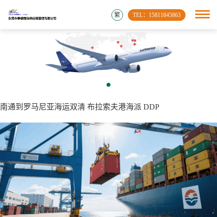
繁
TEL：15811845863
南通到罗马尼亚海运双清 布拉索夫港海派 DDP