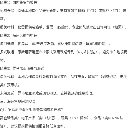
‌阶段1：国内集货与报关‌
‌免费仓储‌：南通本地提供30天免仓期，支持零散货拼箱（LCL）或整柜（FCL）装
箱。
‌报关材料‌：仅需提供装箱单、发票、HS编码，专业团队处理出口许可证（如需）。
‌阶段2：海运运输与中转‌
‌港口选择‌：优先从上海/宁波港发船，直达康斯坦萨港（每周3班船期）。
‌多式联运‌：康斯坦萨港至布拉索夫采用铁路专列（48小时抵达），避免卡车边境拥
堵。
‌阶段3：罗马尼亚清关与派送‌
‌清关代理‌：本地合作清关行处理T1海关文件、VAT申报，敏感货（如纺织品、电子
类）预审核。
‌末端派送‌：罗马尼亚邮政或DPD派送，支持轨迹追踪至签收。
‌三、海运常见问题FAQ‌
‌Q1：罗马尼亚海关对哪些货物查验严格？‌
‌高查验品类‌：电子产品（需CE认证）、玩具（EN71标准）、食品（需RO-NN认
证）。建议提前提供检测报告降低查验率。