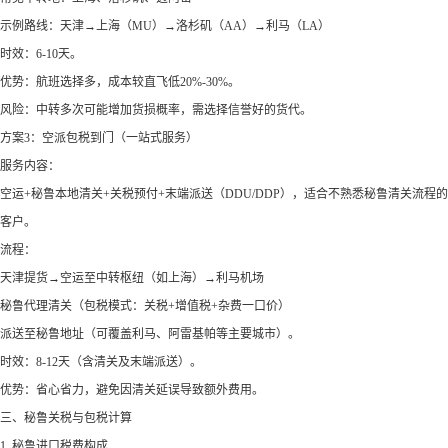
示例路线：天津→上海（MU）→洛杉矶（AA）→利马（LA）
时效：6-10天。
优势：航班选择多，成本较直飞低20%-30%。
风险：中转多次可能增加货损概率，需选择信誉好的货代。
方案3：空派包税到门（一站式服务）
服务内容：
空运+秘鲁本地清关+关税预付+末端派送（DDU/DDP），适合不熟悉秘鲁清关流程的
客户。
流程：
天津提货→空运至中转枢纽（如上海）→利马机场
秘鲁代理清关（包税模式：关税+增值税+杂费一口价）
派送至秘鲁地址（可覆盖利马、阿雷基帕等主要城市）。
时效：8-12天（含清关及末端派送）。
优势：省心省力，避免因清关延误导致额外费用。
三、秘鲁关税与包税计算
1. 秘鲁进口税费构成