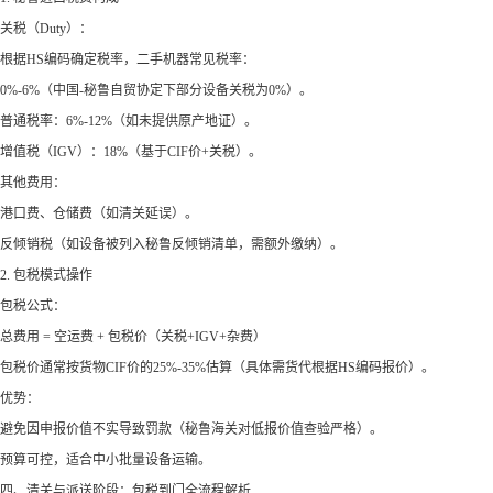
关税（Duty）：
根据HS编码确定税率，二手机器常见税率：
0%-6%（中国-秘鲁自贸协定下部分设备关税为0%）。
普通税率：6%-12%（如未提供原产地证）。
增值税（IGV）：18%（基于CIF价+关税）。
其他费用：
港口费、仓储费（如清关延误）。
反倾销税（如设备被列入秘鲁反倾销清单，需额外缴纳）。
2. 包税模式操作
包税公式：
总费用 = 空运费 + 包税价（关税+IGV+杂费）
包税价通常按货物CIF价的25%-35%估算（具体需货代根据HS编码报价）。
优势：
避免因申报价值不实导致罚款（秘鲁海关对低报价值查验严格）。
预算可控，适合中小批量设备运输。
四、清关与派送阶段：包税到门全流程解析