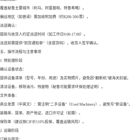
覆盖秘鲁主要城市（利马、阿雷基帕、特鲁希略）。
偏远地区（如普诺）需加收附加费（约$200-500/票）。
派送确认：
提前与收货人约定派送时间（如工作日9:00-17:00）。
派送前需提供“到货通知单”（含提货码），收货人签字确认。
五、操作流程与注意事项
1. 预处理阶段
确认设备状态：
提供设备清单（型号、年份、用途）及实物照片，避免因“翻新机”被海关扣留。
清洁设备，移除油污、残留物（秘鲁可能要求环保处理证明）。
文件准备：
商业发票（中英文）：需注明“二手设备”（Used Machinery），避免写“新设备”。
装箱单、提单、原产地证、进口许可证（如需）。
保险单（建议按CIF价110%投保，覆盖运输风险）。
2. 运输阶段
订舱与提货：