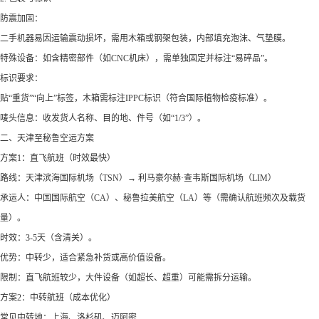
防震加固：
二手机器易因运输震动损坏，需用木箱或钢架包装，内部填充泡沫、气垫膜。
特殊设备：如含精密部件（如CNC机床），需单独固定并标注“易碎品”。
标识要求：
贴“重货”“向上”标签，木箱需标注IPPC标识（符合国际植物检疫标准）。
唛头信息：收发货人名称、目的地、件号（如“1/3”）。
二、天津至秘鲁空运方案
方案1：直飞航班（时效最快）
路线：天津滨海国际机场（TSN）→ 利马豪尔赫·查韦斯国际机场（LIM）
承运人：中国国际航空（CA）、秘鲁拉美航空（LA）等（需确认航班频次及载货
量）。
时效：3-5天（含清关）。
优势：中转少，适合紧急补货或高价值设备。
限制：直飞航班较少，大件设备（如超长、超重）可能需拆分运输。
方案2：中转航班（成本优化）
常见中转地：上海、洛杉矶、迈阿密