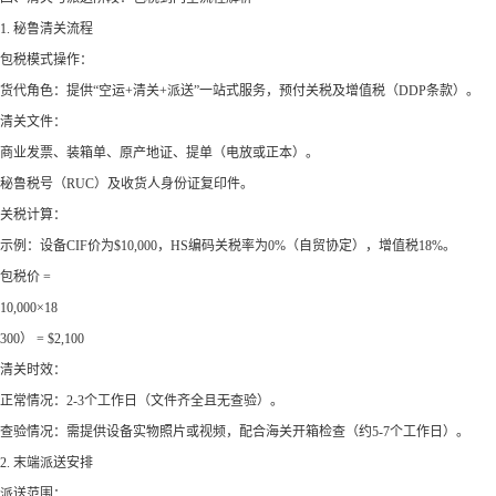
1. 秘鲁清关流程
包税模式操作：
货代角色：提供“空运+清关+派送”一站式服务，预付关税及增值税（DDP条款）。
清关文件：
商业发票、装箱单、原产地证、提单（电放或正本）。
秘鲁税号（RUC）及收货人身份证复印件。
关税计算：
示例：设备CIF价为$10,000，HS编码关税率为0%（自贸协定），增值税18%。
包税价 =
10,000×18
300） = $2,100
清关时效：
正常情况：2-3个工作日（文件齐全且无查验）。
查验情况：需提供设备实物照片或视频，配合海关开箱检查（约5-7个工作日）。
2. 末端派送安排
派送范围：