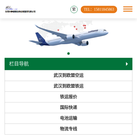
繁
TEL：15811845863
栏目导航
武汉到欧盟空运
武汉到欧盟铁运
铁运报价
国际快递
电池运输
物流专线