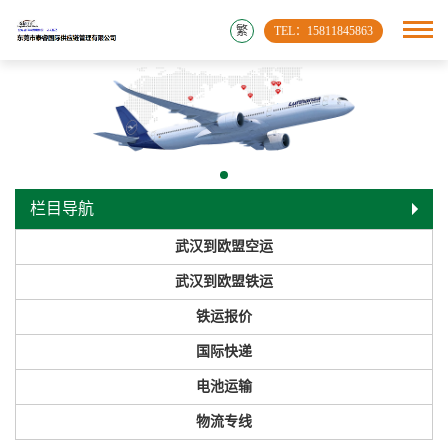
繁
TEL：15811845863
栏目导航
武汉到欧盟空运
武汉到欧盟铁运
铁运报价
国际快递
电池运输
物流专线