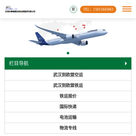
繁
TEL：15811845863
栏目导航
武汉到欧盟空运
武汉到欧盟铁运
铁运报价
国际快递
电池运输
物流专线