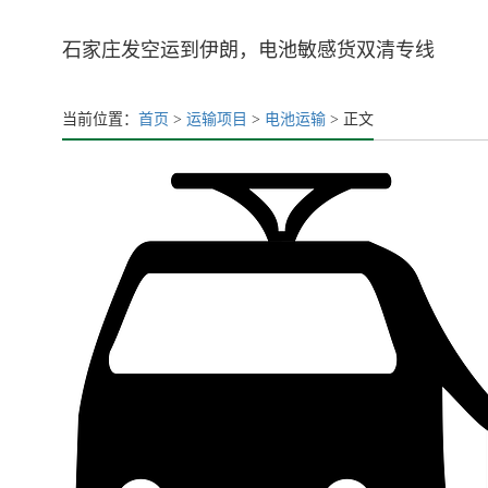
石家庄发空运到伊朗，电池敏感货双清专线
当前位置：
首页
>
运输项目
>
电池运输
> 正文