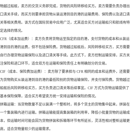
物越过船舷，卖方的交货义务即完成，货物的风险转移给买方。卖方需要负责办理出
口清关手续，而买方则要承担货物从装运港到目的港的运输费用、保险费以及进口清
关等相关费用。该方式在国际贸易中应用广泛，尤其适合买方对运输船只和航线有特
定选择的情况。​
CFR（成本加运费）：卖方负责将货物运至指定的目的港，支付货物的成本和从装运
港到目的港的运费，但不包括保险费。货物越过船舷后，风险转移给买方，买方需要
自行办理货物运输保险以及进口清关等手续。此方式下，卖方控制运输安排，买方关
注保险和进口环节，适合双方在运输和保险责任上有明确划分的交易。​
CIF（成本、保险费加运费）：卖方除了要承担与 CFR 相同的成本和运费外，还需要
为货物购买从装运港到目的港的最低险别的货物运输保险，并支付保险费。货物越过
船舷后风险转移给买方，买方负责进口清关等后续事宜。CIF 方式为货物运输提供了
基本保险保障，适合买方希望卖方统一安排运输和保险的情况。​
拼箱运输：当货物数量不足以装满一个整柜时，将多个货主的货物集中起来，拼装在
一个集装箱内进行运输。拼箱运输能提高集装箱的利用率，降低小批量货物的运输成
本，但运输时间可能会因为货物拼装和拆箱等环节有所延长，灵活性相对整柜运输更
高，适合货物量较少的运输需求。​