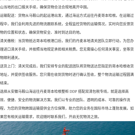
山当地的出口报关手续，确保货物合法合规地离开中国。​
运输配送：货物从马鞍山的起运港出发，通过海运方式运往丹麦哥本哈根。在运输过
程中，我们会利用先进的物流跟踪系统，全程监控货物的运输情况，实时向您反馈货
物的位置和状态，确保货物安全、准时到达目的地。​
清关缴税：当货物抵达哥本哈根港口后，我们的丹麦本地清关团队立即行动，为您办
理进口清关手续，并按照当地规定承担相关税费。您无需操心任何清关事宜，坐等货
物顺利通关。​
送货上门：清关完成后，我们安排专业的配送团队将货物送达您指定的哥本哈根收货
地址，并提供签收服务。您只需在收到货物时进行确认签收，整个物流运输过程圆满
结束。​
选择从安徽马鞍山海运往丹麦哥本哈根整柜 DDP 搭配双清包税专线，就是选择高
效、便捷、安全的物流解决方案。我们以专业的团队、透明的成本、可靠的操作流
程，为您的货物跨国运输提供全方位保障，助力您的业务在国际市场上蓬勃发展。如
果您有相关运输需求，欢迎随时联系我们，开启无忧物流之旅。