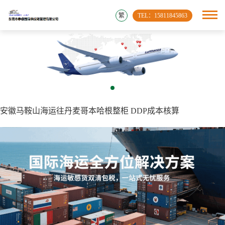
繁
TEL：15811845863
安徽马鞍山海运往丹麦哥本哈根整柜 DDP成本核算