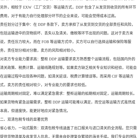
另外，相较于 EXW（工厂交货）等运输方式，DDP 包含了从发货到收货的所有环节
费用，对于有能力自行处理部分环节的企业来说，可能会觉得成本过高。​
责任划分过于集中：在 DDP 条款下，卖方承担了从发货到交货的全部责任和风险，
包括运输途中的货物损坏、丢失以及清关、缴税等环节出现的问题。这对于卖方来
说，责任压力较大。而在 FOB 等运输方式中，买方可以自行选择运输和保险等服
务，责任划分相对分散，卖方的风险相对较小。​
对卖方专业能力要求高：整柜 DDP 运输要求卖方熟悉整个运输流程，包括国内外的
清关政策、税费计算、运输线路规划等。如果卖方缺乏相关专业知识和经验，可能会
在运输过程中出现各种问题，如清关延误、税费计算错误等。而采用 CIF 等运输方
式，卖方的责任相对较少，对专业能力的要求也较低。​
运输周期相对固定，难以满足紧急需求：整柜运输的船期相对固定，运输周期较长。
如果货物有紧急运输需求，整柜 DDP 运输可能难以满足，而空运等运输方式虽然成
本高，但速度快，能更好地应对紧急情况。
二、双清包税专线的显著优势​
省心省力，一站式服务：双清包税专线涵盖了出口报关与进口清关的全流程。您只需
提供货物清单及收发货人信息，无需亲自处理复杂繁琐的海关手续。我们专业的团队