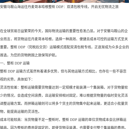
‌‌‌安徽马鞍山海运往丹麦哥本哈根整柜 DDP：双清包税专线，开启无忧物流之旅​
在全球贸易日益繁荣的今天，国际物流运输的重要性愈发凸显。对于安徽马鞍山的企
业而言，将货物运往丹麦哥本哈根，选择一种高效、便捷且成本可控的运输方式至关
重要。整柜 DDP（完税后交货）运输模式搭配双清包税专线，正逐渐成为众多企业的
首选，为您的货物跨国之旅保驾护航。​
一、整柜 DDP 运输
整柜 DDP 运输方式虽然有着诸多优势，但与其他运输方式相比，也存在一些不容忽
视的劣势，具体如下：​
灵活性较差：整柜运输需要货物量达到一定规模才能装满一个集装箱，对于货物量较
少的情况，会造成空间浪费，且运输安排相对固定，难以根据货物量的临时变化灵活
调整运输方案。而拼箱运输则可以将多个货主的货物集中起来运输，更适合小批量货
物，能提高运输的灵活性。​
成本可能较高：当货物量不足一整柜时，整柜 DDP 运输的单位货物成本会比拼箱运
输高。因为整柜的费用是固定的，即使货物没装满，也需要支付整个集装箱的费用。