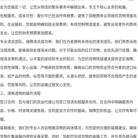
会为您搞定一切，让您从物流的繁杂事务中解脱出来，专注于核心业务的拓展。​
包税服务，成本可控：报价中已包含所有税费，避免了因税费争议导致的货物滞留风
险。在运输前，您就能明确知晓全部费用，有效控制物流成本，避免出现意外的费用
支出，让您的财务预算更加精准。​
专业清关团队，保障清关成功率：我们在丹麦拥有本地化的清关团队，他们熟悉当地
法规政策，能够高效处理海关问题。对于可能出现的红灯货物，会优先进行处理，确
保清关顺利通过。以丰富的经验和专业的知识，为您的货物快速通关提供坚实保障。​
合规性保障，安心运输：严格审核货物资质，确保出口的货物完全符合丹麦的进口标
准，如产品的材质、标签等方面的要求。从源头把控，避免因货物不合规而产生的退
运、罚款等风险，让您的运输过程安心无忧。​
三、清晰透明的操作流程​
签订合同：您与我们的货运代理公司签订双清包税服务合同，在合同中明确服务内
容、价格、时效等关键条款。合同是双方合作的基础，保障您的权益，让合作有章可
循。​
装箱报关：我们的专业人员会根据货物的具体情况，为您提供合理的装箱建议，确保
货物在集装箱内得到妥善安置。同时，协助您完成货物的装箱工作，并负责办理马鞍