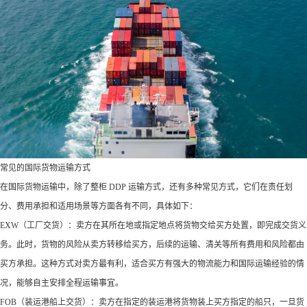
常见的国际货物运输方式​
在国际货物运输中，除了整柜 DDP 运输方式，还有多种常见方式，它们在责任划
分、费用承担和适用场景等方面各有不同，具体如下：​
EXW（工厂交货）：卖方在其所在地或指定地点将货物交给买方处置，即完成交货义
务。此时，货物的风险从卖方转移给买方，后续的运输、清关等所有费用和风险都由
买方承担。这种方式对卖方最有利，适合买方有强大的物流能力和国际运输经验的情
况，能够自主安排全程运输事宜。​
FOB（装运港船上交货）：卖方在指定的装运港将货物装上买方指定的船只，一旦货