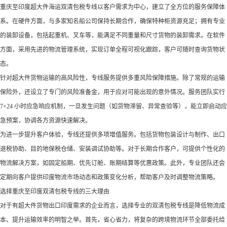
重庆至印度超大件海运双清包税专线以客户需求为中心，建立了全方位的服务保障体
系。在硬件方面，与多家知名船公司保持长期合作，确保特种柜资源充足；拥有专业
的装卸设备，包括起重机、叉车等，能满足不同重量和尺寸货物的装卸需求。在软件
方面，采用先进的物流管理系统，实现订单全程可视化跟踪，客户可随时查询货物状
态。​
针对超大件货物运输的高风险性，专线服务提供多重风险保障措施。除了常规的运输
保险外，还设立了专门的风险准备金，用于应对可能出现的意外情况。服务团队实行
7×24 小时应急响应机制，一旦发生问题（如货物滞留、异常查验等），能立即启动应
急预案，协调各方资源快速解决。​
为进一步提升客户体验，专线还提供多项增值服务。包括货物包装设计与制作、出口
退税协助、目的地保税仓储、安装调试协助等。对于长期合作客户，可提供个性化的
物流解决方案，如固定船期、优先订舱、账期结算等优惠政策。此外，专业团队还会
定期向客户提供印度物流市场动态和政策变化分析，帮助客户及时调整物流策略。​
选择重庆至印度双清包税专线的三大理由​
对于有超大件货物出口印度需求的企业而言，选择专业的双清包税专线是降低物流成
本、提升运输效率的明智之举。首先，省心省力，将复杂的跨境物流环节全部委托给