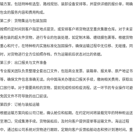
输方案，包括特种柜选型、路线规划、装卸设备安排等，并提供详细的报价单，明确
包含的服务内容和费用构成。​
第二步：货物集运与包装加固​
按照约定时间到客户指定地点提货，或安排客户将货物送至重庆集散仓库。对于未妥
善包装的超大件货物，进行专业的包装处理，如定制木箱、缠绕膜包裹等。根据货物
重心和尺寸，在特种柜内实施标准化加固操作，确保运输过程中无位移、无碰撞。同
时，对货物进行全方位拍照存档，作为运输前后状态对比的依据。​
第三步：出口报关与文件准备​
专业报关团队负责整理全套出口文件，包括商业发票、装箱单、报关单、原产地证书
等，确保文件信息准确无误。向中国海关办理出口报关手续，缴纳相关费用，获取出
口放行单。对于需要商检的货物，提前完成检验检疫流程。这一环节的专业操作可避
免因文件不符导致的出口延误。​
第四步：订舱与装船运输​
根据运输方案向船公司订舱，确认舱位和船期。在约定时间将装载完毕的特种柜运送
至港口，完成集港手续。货物装船后，及时向客户提供提单等运输文件。海运过程
中，通过船公司系统对货物进行跟踪，定期向客户反馈船舶动态和预计到港时间。重