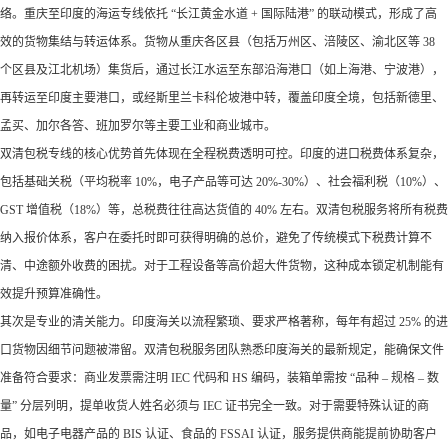
络。重庆至印度的海运专线依托 “长江黄金水道 + 国际陆港” 的联动模式，形成了高
效的货物集结与转运体系。货物从重庆各区县（包括万州区、涪陵区、渝北区等 38
个区县及江北机场）集货后，通过长江水运至东部沿海港口（如上海港、宁波港），
再转运至印度主要港口，或经斯里兰卡科伦坡港中转，覆盖印度全境，包括新德里、
孟买、加尔各答、班加罗尔等主要工业和商业城市。​
双清包税专线的核心优势首先体现在全程税费透明可控。印度的进口税费体系复杂，
包括基础关税（平均税率 10%，电子产品等可达 20%-30%）、社会福利税（10%）、
GST 增值税（18%）等，总税费往往高达货值的 40% 左右。双清包税服务将所有税费
纳入报价体系，客户在委托时即可获得明确的总价，避免了传统模式下税费计算不
清、中途额外收费的困扰。对于工程设备等高价超大件货物，这种成本锁定机制能有
效提升预算准确性。​
其次是专业的清关能力。印度海关以流程繁琐、要求严格著称，每年有超过 25% 的进
口货物因细节问题被滞留。双清包税服务团队熟悉印度海关的最新规定，能确保文件
准备符合要求：商业发票需注明 IEC 代码和 HS 编码，装箱单需按 “品种 – 规格 – 数
量” 分层列明，提单收货人姓名必须与 IEC 证书完全一致。对于需要特殊认证的商
品，如电子电器产品的 BIS 认证、食品的 FSSAI 认证，服务提供商能提前协助客户