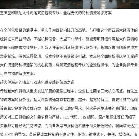
重庆至印度超大件海运双清包税专线：全程无忧的特种物流解决方案​
在全球化贸易的浪潮中，重庆作为西部内陆开放高地，与印度这个南亚最大经济体的
经贸往来日益密切。工程机械设备、大型工业部件、新能源项目组件等超大件货物的
跨境运输需求持续攀升，但超大件海运因其特殊性和复杂性，长期以来面临着物流方
案定制难、清关流程繁琐、成本控制不易等诸多挑战。本文将全面解析重庆至印度超
大件海运特种柜运输的核心优势，详解双清包税专线的全流程操作，为企业提供专业
可靠的物流解决方案。​
超大件海运的痛点与双清包税专线的破局之道​
传统超大件货物从重庆发往印度的运输过程中，企业往往面临三大核心痛点。首先是
物流方案的复杂性，超大件货物通常具有超重、超长、超宽的特点，需要特殊的运输
设备和定制化的装载方案，普通货运难以满足需求。其次是跨境清关的高门槛，印度
海关对进口货物的文件要求极为严格，IEC 代码、HS 编码、原产地标注等任何细节
失误都可能导致货物滞留，而商业发票申报价值若低于海关最低限价，将面临高达货
值 300% 的罚款。最后是成本控制的不确定性，传统运输模式下，关税、增值税、清