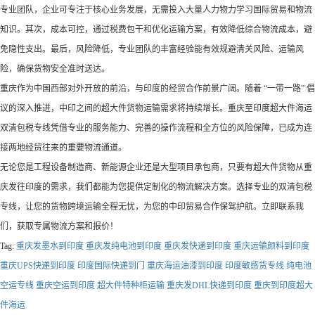
专业团队，企业可专注于核心业务发展，无需投入大量人力物力学习国际贸易和物流
知识。其次，成本可控，通过税费包干和优化运输方案，有效降低综合物流成本，避
免隐性支出。最后，风险降低，专业团队的丰富经验能有效规避清关风险、运输风
险，确保货物安全准时送达。​
重庆作为中国西部对外开放的前沿，与印度的经贸合作前景广阔。随着 “一带一路” 倡
议的深入推进，中印之间的超大件货物运输需求将持续增长。重庆至印度超大件海运
双清包税专线凭借专业的服务能力、完善的操作流程和全方位的风险保障，已成为连
接两地经贸往来的重要物流通道。​
无论您是工程设备制造商、新能源企业还是大型项目承包商，只要有超大件货物从重
庆发往印度的需求，我们都能为您提供定制化的物流解决方案。选择专业的双清包税
专线，让您的货物跨境运输全程无忧，为您的中印贸易合作保驾护航。立即联系我
们，获取专属物流方案和报价！
Tag:
重庆发墨水到印度
重庆发纯电池到印度
重庆发快递到印度
重庆运输颜料到印度
重庆UPS快递到印度
印度国际快递到门
重庆海运油漆到印度
‌‌‌‌印度敏感货专线
纯电池
空运专线
重庆空运到印度
超大件特种柜运输
重庆发DHL快递到印度
重庆到印度超大
件海运