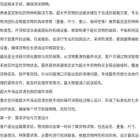
完成相关手续，确保清关顺畅。​
再者是定制化的特种柜解决方案。超大件货物的运输关键在于合适的装载方案，专业
物流团队会根据货物的具体参数（重量、尺寸、重心、易碎性等）推荐最适宜的特种
柜类型。开顶柜适合高度超标的机械设备，框架柜便于超长货物的装卸，平板柜则适
用于超重件的运输。在装载前，会进行专业的加固设计，采用防滑垫、紧固器等辅助
设备，确保货物在长途海运中稳固安全。​
最后是全流程可视化跟踪与风险保障。从货物集港到最终派送，客户可通过物流管理
系统实时监控货物状态。服务提供商通常还会为超大件货物购买全程运输保险，覆盖
货物丢失、损坏等风险。针对印度港口可能出现的滞港问题，专线服务凭借与当地代
理的紧密合作，能及时处理异常情况，最大限度减少延误损失。​
超大件海运双清包税的操作流程​
重庆至印度超大件海运双清包税专线的操作流程经过精心设计，形成了标准化的七步
闭环体系，确保每个环节衔接顺畅，风险可控。​
第一步：需求评估与方案设计​
客户提出运输需求后，物流顾问会第一时间了解货物详情，包括品名、重量、尺寸、
包装情况、特殊要求等，必要时进行现场勘查。根据货物特性和目的地，设计最优运