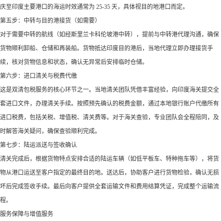
庆至印度主要港口的海运时效通常为 25-35 天，具体视目的地港口而定。​
第五步：中转与目的港接货（如需要）​
对于需要中转的航线（如经斯里兰卡科伦坡港中转），提前与中转港代理沟通，确保
货物顺利卸船、仓储和再装船。货物抵达印度目的港后，当地代理立即办理接货手
续，核对货物信息和状态，确认无异常后安排临时仓储。​
第六步：进口清关与税费代缴​
这是双清包税服务的核心环节之一。当地清关团队凭借丰富经验，向印度海关提交全
套进口文件，办理清关手续。按照预先确认的税费金额，通过本地银行账户代缴所有
进口税费，包括关税、增值税、清关费等。对于海关查验，专业团队会全程陪同，及
时解答海关疑问，确保查验顺利完成。​
第七步：陆运派送与签收确认​
清关完成后，根据货物特点安排合适的陆运车辆（如低平板车、特种拖车等），将货
物从港口运送至客户指定的最终目的地。送达后，协助客户进行货物检验，确认无损
坏后完成签收手续。最后向客户提供全套运输文件和费用结算凭证，完成整个运输流
程。​
服务保障与增值服务​