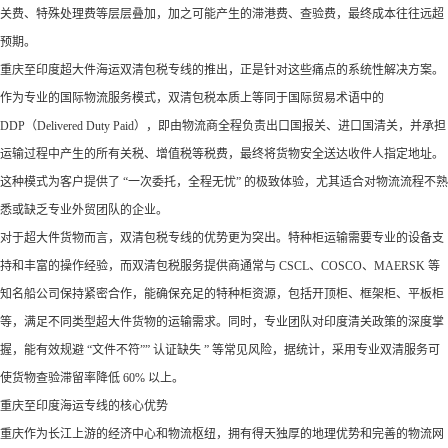
关费、特殊处理费等层层叠加，加之可能产生的滞港费、查验费，最终成本往往远超
预期。​
重庆至印度超大件海运双清包税专线的推出，正是针对这些痛点的系统性解决方案。
作为专业的国际物流服务模式，双清包税本质上等同于国际贸易术语中的
DDP（Delivered Duty Paid），即由物流商全程负责出口国报关、进口国清关，并承担
运输过程中产生的所有关税、增值税等税费，最终将货物安全送达收件人指定地址。
这种模式为客户提供了 “一次委托，全程无忧” 的极致体验，尤其适合对物流流程不熟
悉或缺乏专业外贸团队的企业。​
对于超大件货物而言，双清包税专线的优势更为突出。特种柜运输需要专业的设备支
持和丰富的操作经验，而双清包税服务提供商通常与 CSCL、COSCO、MAERSK 等
知名船公司保持紧密合作，能确保充足的特种柜资源，包括开顶柜、框架柜、平板柜
等，满足不同类型超大件货物的运输需求。同时，专业团队对印度清关政策的深度掌
握，能有效规避 “文件不符”” 认证缺失 ” 等常见风险，据统计，采用专业双清服务可
使货物查验滞留率降低 60% 以上。​
重庆至印度海运专线的核心优势​
重庆作为长江上游的经济中心和物流枢纽，拥有得天独厚的地理优势和完善的物流网