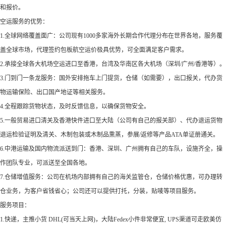
和报价。
空运服务的优势：
1.全球网络覆盖面广：公司现有1000多家海外长期合作代理分布在世界各地，服务覆
盖全球市场，代理签约包板航空运价极具优势，可全面满足客户需求。
2.承接全球各大机场空运进口至香港，台湾及华南区各大机场（深圳/广州/香港等）。
3.门到门一条龙服务：国外安排拖车上门提货，仓储（如需要），出口报关，代办货
物运输保险、出口国产地证等相关服务。
4.全程跟踪货物状态，及时反馈信息，以确保货物安全。
5.一般贸易进口清关及香港快件进口至大陆（公司有自己的报关部）、代办退运货物
退运检验证明及清关、木制包装或木制品熏蒸，参展/返修等产品ATA单证册通关。
6.中港运输及国内物流派送到门：香港、深圳、广州拥有自己的车队，设施齐全，操
作团队专业，可派送至全国各地。
7.仓储增值服务：公司在机场内部拥有自己的海关监管仓，仓储价格优惠，可办理转
仓业务，为客户省钱省心；公司还可以提供打托，分装，贴唛等项目服务。
服务项目：
1.快递，主推小货 DHL(可当天上网)，大陆Fedex小件非常便宜, UPS渠道可走欧美仿