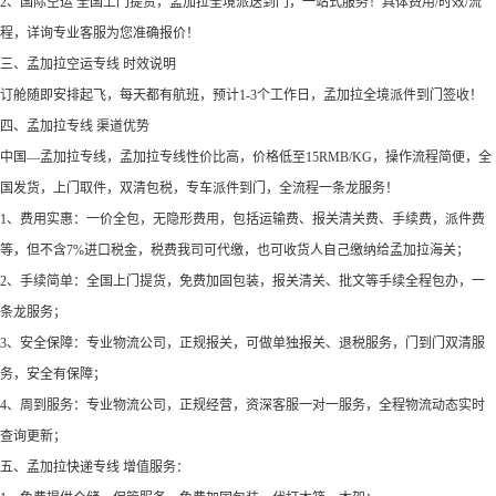
2、国际空运 全国上门提货，孟加拉全境派送到门，一站式服务！具体费用/时效/流
程，详询专业客服为您准确报价！
三、孟加拉空运专线 时效说明
订舱随即安排起飞，每天都有航班，预计1-3个工作日，孟加拉全境派件到门签收！
四、孟加拉专线 渠道优势
中国—孟加拉专线，孟加拉专线性价比高，价格低至15RMB/KG，操作流程简便，全
国发货，上门取件，双清包税，专车派件到门，全流程一条龙服务！
1、费用实惠：一价全包，无隐形费用，包括运输费、报关清关费、手续费，派件费
等，但不含7%进口税金，税费我司可代缴，也可收货人自己缴纳给孟加拉海关；
2、手续简单：全国上门提货，免费加固包装，报关清关、批文等手续全程包办，一
条龙服务；
3、安全保障：专业物流公司，正规报关，可做单独报关、退税服务，门到门双清服
务，安全有保障；
4、周到服务：专业物流公司，正规经营，资深客服一对一服务，全程物流动态实时
查询更新；
五、孟加拉快递专线 增值服务：