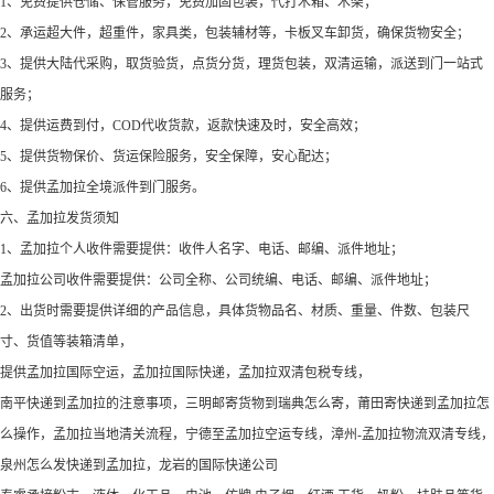
1、免费提供仓储、保管服务，免费加固包装，代打木箱、木架；
2、承运超大件，超重件，家具类，包装辅材等，卡板叉车卸货，确保货物安全；
3、提供大陆代采购，取货验货，点货分货，理货包装，双清运输，派送到门一站式
服务；
4、提供运费到付，COD代收货款，返款快速及时，安全高效；
5、提供货物保价、货运保险服务，安全保障，安心配达；
6、提供孟加拉全境派件到门服务。
六、孟加拉发货须知
1、孟加拉个人收件需要提供：收件人名字、电话、邮编、派件地址；
孟加拉公司收件需要提供：公司全称、公司统编、电话、邮编、派件地址；
2、出货时需要提供详细的产品信息，具体货物品名、材质、重量、件数、包装尺
寸、货值等装箱清单，
提供孟加拉国际空运，孟加拉国际快递，孟加拉双清包税专线，
南平快递到孟加拉的注意事项，三明邮寄货物到瑞典怎么寄，莆田寄快递到孟加拉怎
么操作，孟加拉当地清关流程，宁德至孟加拉空运专线，漳州-孟加拉物流双清专线，
泉州怎么发快递到孟加拉，龙岩的国际快递公司