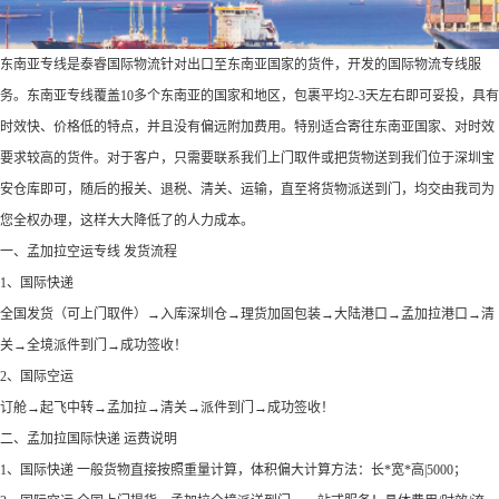
东南亚专线是泰睿国际物流针对出口至东南亚国家的货件，开发的国际物流专线服
务。东南亚专线覆盖10多个东南亚的国家和地区，包裹平均2-3天左右即可妥投，具有
时效快、价格低的特点，并且没有偏远附加费用。特别适合寄往东南亚国家、对时效
要求较高的货件。对于客户，只需要联系我们上门取件或把货物送到我们位于深圳宝
安仓库即可，随后的报关、退税、清关、运输，直至将货物派送到门，均交由我司为
您全权办理，这样大大降低了的人力成本。
一、孟加拉空运专线 发货流程
1、国际快递
全国发货（可上门取件）→入库深圳仓→理货加固包装→大陆港口→孟加拉港口→清
关→全境派件到门→成功签收！
2、国际空运
订舱→起飞中转→孟加拉→清关→派件到门→成功签收！
二、孟加拉国际快递 运费说明
1、国际快递 一般货物直接按照重量计算，体积偏大计算方法：长*宽*高|5000；