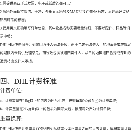
1.需提供商业形式发票，电子或纸质的都可以；
2.纸箱外面保持整洁、干净，外箱显示箱号及MADE IN CHINA标志，易碎品建议粘
贴易碎品的标志；
3.使用英文正确填写订单信息，其中物品名称需要尽量详细，不要以配件、样品等词
语申报；
DHL国际快递退件：如果因收件人无法签收、由于包裹无法进入目的地海关或在规定
的期限内未提供处理意见，而导致包裹被退回寄件人，从目的地国退回香港或深圳的
运费将由发件人承担。
四、DHL计费标准
计费单位:
a、计费重量在21kg以下的包裹为国际小包，按照每500克(0.5kg)为计费单位;
b、计费重量在21kg(含)以上的包裹为国际大包，按照每公斤为计费单位;
重量换算:
DHL国际快递计费重量取物品的实际称重和体积重量之间的大者计费，体积重量计算