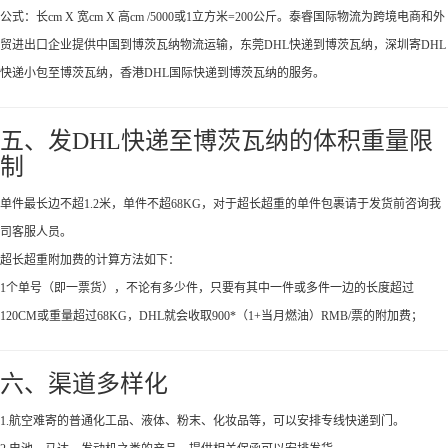
公式：长cm X 宽cm X 高cm /5000或1立方米=200公斤。泰睿国际物流为跨境电商和外
贸进出口企业提供中国到博茨瓦纳物流运输，东莞DHL快递到博茨瓦纳，深圳寄DHL
快递小包至博茨瓦纳，香港DHL国际快递到博茨瓦纳的服务。
五、发DHL快递至博茨瓦纳的体积重量限
制
单件最长边不超1.2米，单件不超68KG，对于超长超重的单件包裹请于发货前咨询我
司客服人员。
超长超重附加费的计算方法如下：
1个单号（即一票货），不论有多少件，只要有其中一件或多件一边的长度超过
120CM或重量超过68KG，DHL就会收取900*（1+当月燃油）RMB/票的附加费；
六、渠道多样化
1.航空难寄的普通化工品、液体、粉末、化妆品等，可以安排专线快递到门。