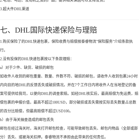
2.电池、马达、发动机之类的产品，提供相关保函可以安排发货。
3.超大件DHL渠道
七、DHL国际快递保险与理赔
1.购买保险了的DHL快递包裹，保险收费与赔偿按泰睿物流”保险服务”介绍条款执
行。
2.没有投保的DHL快递包裹按以下条款理赔：
a）对于少件、缺货、破损的邮包
如收件人收到的邮包重量、数量、件数不符、破损的邮包，请收件人收到包裹24小时
内向目的地DHL的反馈丢失或破损情况。并在7个工作日内将收件人在当地登记的备
案号提供给我司，以便向DHL的调查索赔。如经DHL核实后，最高赔偿为免运费，赔
偿包裹的申报价值，最高不超过100USD，部分破损或丢失需按实际丢失数量占总数
的百分比赔偿，但最高赔偿不超过USD100。
b）由于海关抽查造成的邮包丢失
邮包在经过海关时，海关打开邮包检查，可能导致邮包丢失、邮包内物品（全部或部
分）丢失、或被海关扣押。泰睿物流不承担由此带来的任何责任。