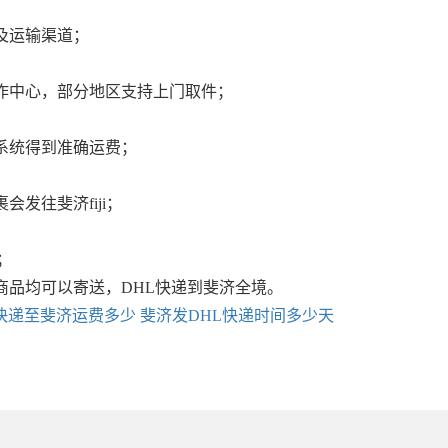
及运输渠道；
作中心，部分地区支持上门取件；
系统得到准确运费；
发往斐济fiji；
；
商品均可以寄送，DHL快递到斐济全境。
L快递至斐济运费多少
斐济发DHL快递时间多少天