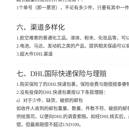
1个单号（即一票货），不论有多少件，只要有其中一件或多
六、渠道多样化
1.航空难寄的普通化工品、液体、粉末、化妆品等，可
2.电池、马达、发动机之类的产品，提供相关保函可以
3.超大件DHL渠道
七、DHL国际快递保险与理赔
1.购买保险了的DHL快递包裹，保险收费与赔偿按泰睿
2.没有投保的DHL快递包裹按以下条款理赔：
a）对于少件、缺货、破损的邮包
如收件人收到的邮包重量、数量、件数不符、破损的邮包
供给我司，以便向DHL的调查索赔。如经DHL核实后
偿，但最高赔偿不超过USD100。