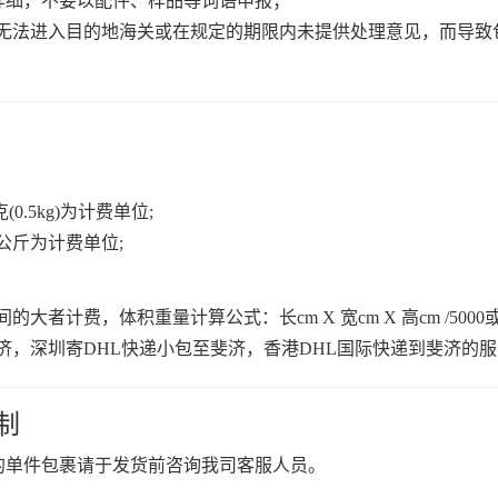
详细，不要以配件、样品等词语申报；
裹无法进入目的地海关或在规定的期限内未提供处理意见，而导致
.5kg)为计费单位;
公斤为计费单位;
者计费，体积重量计算公式：长cm X 宽cm X 高cm /500
济，深圳寄DHL快递小包至斐济，香港DHL国际快递到斐济的
制
重的单件包裹请于发货前咨询我司客服人员。