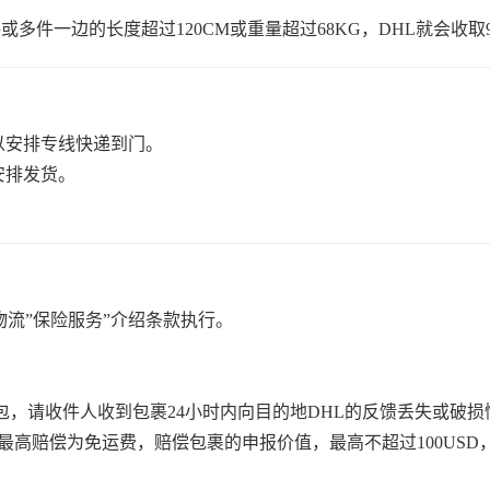
件一边的长度超过120CM或重量超过68KG，DHL就会收取90
以安排专线快递到门。
安排发货。
物流”保险服务”介绍条款执行。
，请收件人收到包裹24小时内向目的地DHL的反馈丢失或破损
，最高赔偿为免运费，赔偿包裹的申报价值，最高不超过100US