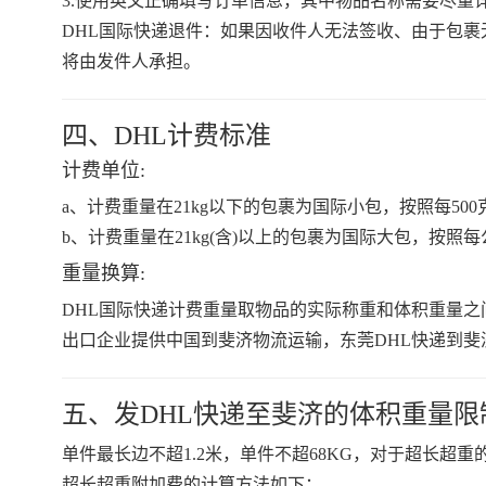
3.使用英文正确填写订单信息，其中物品名称需要尽量
DHL国际快递退件：如果因收件人无法签收、由于包
将由发件人承担。
四、DHL计费标准
计费单位:
a、计费重量在21kg以下的包裹为国际小包，按照每500克(0
b、计费重量在21kg(含)以上的包裹为国际大包，按照每
重量换算:
DHL国际快递计费重量取物品的实际称重和体积重量之间的大
出口企业提供中国到斐济物流运输，东莞DHL快递到斐
五、发DHL快递至斐济的体积重量限
单件最长边不超1.2米，单件不超68KG，对于超长超
超长超重附加费的计算方法如下：