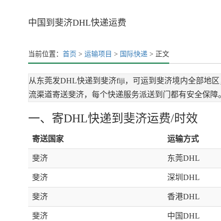
中国到斐济DHL快递运费
当前位置：
首页
>
运输项目
>
国际快递
> 正文
从东莞发DHL快递到斐济fiji，可运到斐济境内全部
流渠道寄送斐济，每个快递服务派送到门都有安全保障。
一、寄DHL快递到斐济运费/时效
寄送国家
运输方式
斐济
东莞DHL
斐济
深圳DHL
斐济
香港DHL
斐济
中国DHL