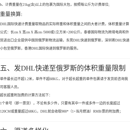
b、计费重量在21kg(含)以上的包裹为国际大包，按照每公斤为计费单位;
重量换算:
DHL国际快递计费重量取物品的实际称重和体积重量之间的大者计费，体积重量计算
公式：长cm X 宽cm X 高cm /5000或1立方米=200公斤。泰睿国际物流为跨境电商和外
贸进出口企业提供中国到俄罗斯物流运输，东莞DHL快递到俄罗斯，深圳寄DHL快递
小包至俄罗斯，香港DHL国际快递到俄罗斯的服务。
五、发DHL快递至俄罗斯的体积重量限制
单件最长边不超1.2米，单件不超68KG，对于超长超重的单件包裹请于发货前咨询我
司客服人员。
超长超重附加费的计算方法如下：
1个单号（即一票货），不论有多少件，只要有其中一件或多件一边的长度超过
120CM或重量超过68KG，DHL就会收取900*（1+当月燃油）RMB/票的附加费；