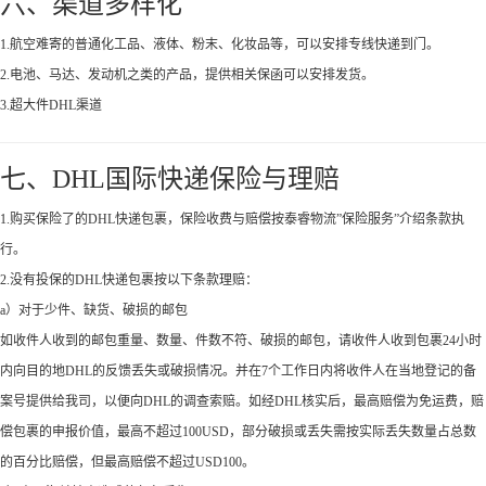
六、渠道多样化
1.航空难寄的普通化工品、液体、粉末、化妆品等，可以安排专线快递到门。
2.电池、马达、发动机之类的产品，提供相关保函可以安排发货。
3.超大件DHL渠道
七、DHL国际快递保险与理赔
1.购买保险了的DHL快递包裹，保险收费与赔偿按泰睿物流”保险服务”介绍条款执
行。
2.没有投保的DHL快递包裹按以下条款理赔：
a）对于少件、缺货、破损的邮包
如收件人收到的邮包重量、数量、件数不符、破损的邮包，请收件人收到包裹24小时
内向目的地DHL的反馈丢失或破损情况。并在7个工作日内将收件人在当地登记的备
案号提供给我司，以便向DHL的调查索赔。如经DHL核实后，最高赔偿为免运费，赔
偿包裹的申报价值，最高不超过100USD，部分破损或丢失需按实际丢失数量占总数
的百分比赔偿，但最高赔偿不超过USD100。