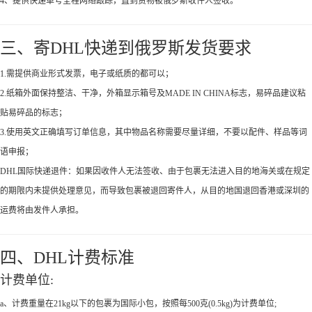
4、提供快递单号全程网络跟踪，直到货物被俄罗斯收件人签收。
三、寄DHL快递到俄罗斯发货要求
1.需提供商业形式发票，电子或纸质的都可以；
2.纸箱外面保持整洁、干净，外箱显示箱号及MADE IN CHINA标志，易碎品建议粘
贴易碎品的标志；
3.使用英文正确填写订单信息，其中物品名称需要尽量详细，不要以配件、样品等词
语申报；
DHL国际快递退件：如果因收件人无法签收、由于包裹无法进入目的地海关或在规定
的期限内未提供处理意见，而导致包裹被退回寄件人，从目的地国退回香港或深圳的
运费将由发件人承担。
四、DHL计费标准
计费单位:
a、计费重量在21kg以下的包裹为国际小包，按照每500克(0.5kg)为计费单位;