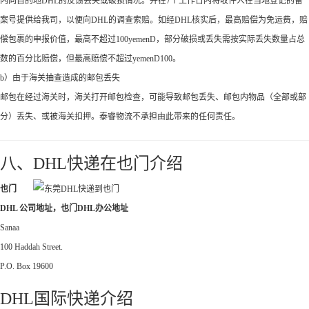
内向目的地DHL的反馈丢失或破损情况。并在7个工作日内将收件人在当地登记的备
案号提供给我司，以便向DHL的调查索赔。如经DHL核实后，最高赔偿为免运费，赔
偿包裹的申报价值，最高不超过100yemenD，部分破损或丢失需按实际丢失数量占总
数的百分比赔偿，但最高赔偿不超过yemenD100。
b）由于海关抽查造成的邮包丢失
邮包在经过海关时，海关打开邮包检查，可能导致邮包丢失、邮包内物品（全部或部
分）丢失、或被海关扣押。泰睿物流不承担由此带来的任何责任。
八、DHL快递在也门介绍
也门
DHL 公司地址，也门DHL办公地址
Sanaa
100 Haddah Street.
P.O. Box 19600
DHL国际快递介绍