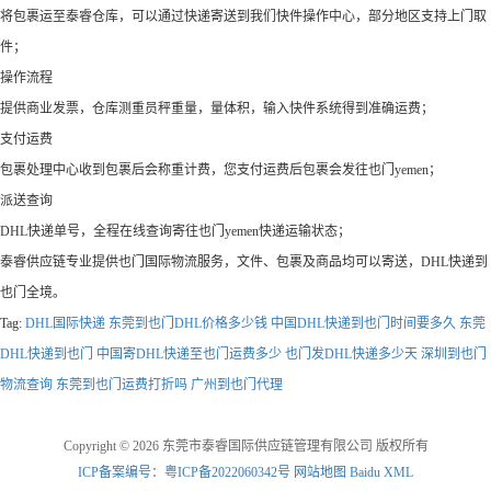
将包裹运至泰睿仓库，可以通过快递寄送到我们快件操作中心，部分地区支持上门取
件；
操作流程
提供商业发票，仓库测重员秤重量，量体积，输入快件系统得到准确运费；
支付运费
包裹处理中心收到包裹后会称重计费，您支付运费后包裹会发往也门yemen；
派送查询
DHL快递单号，全程在线查询寄往也门yemen快递运输状态；
泰睿供应链专业提供也门国际物流服务，文件、包裹及商品均可以寄送，DHL快递到
也门全境。
Tag:
DHL国际快递
东莞到也门DHL价格多少钱
中国DHL快递到也门时间要多久
东莞
DHL快递到也门
中国寄DHL快递至也门运费多少
也门发DHL快递多少天
深圳到也门
物流查询
东莞到也门运费打折吗
广州到也门代理
Copyright © 2026 东莞市泰睿国际供应链管理有限公司 版权所有
ICP备案编号：粤ICP备2022060342号
网站地图
Baidu XML