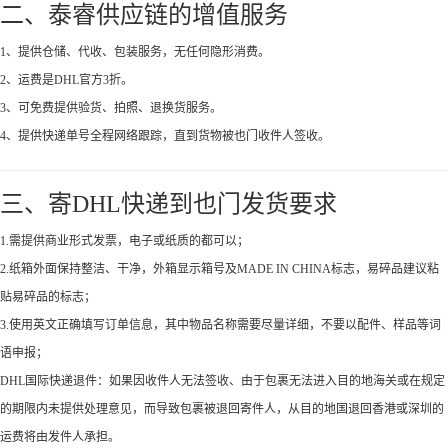
二、泰睿供应链的增值服务
1、提供仓储、代收、包装服务，无任何隐形消费。
2、运费是DHL官方3折。
3、可免费提供验货、拍照、退换货服务。
4、提供快递单号全程网络跟踪，直到货物被也门收件人签收。
三、寄DHL快递到也门发货要求
1.需提供商业形式发票，电子或纸质的都可以；
2.纸箱外面保持整洁、干净，外箱显示箱号及MADE IN CHINA标志，易碎品建议粘
贴易碎品的标志；
3.使用英文正确填写订单信息，其中物品名称需要尽量详细，不要以配件、样品等词
语申报；
DHL国际快递退件：如果因收件人无法签收、由于包裹无法进入目的地海关或在规定
的期限内未提供处理意见，而导致包裹被退回寄件人，从目的地国退回香港或深圳的
运费将由发件人承担。