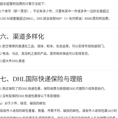
超长超重附加费的计算方法如下：
1个单号（即一票货），不论有多少件，只要有其中一件或多件一边的长度超过
120CM或重量超过68KG，DHL就会收取900*（1+当月燃油）RMB/票的附加费；
六、渠道多样化
1.航空难寄的普通化工品、液体、粉末、化妆品等，可以安排专线快递到门。
2.电池、马达、发动机之类的产品，提供相关保函可以安排发货。
3.超大件DHL渠道
七、DHL国际快递保险与理赔
1.购买保险了的DHL快递包裹，保险收费与赔偿按DHL代理险介绍条款执行。
2.没有投保的DHL快递包裹按以下条款理赔：
a）对于少件、缺货、破损的邮包
如收件人收到的邮包重量、数量、件数不符、破损的邮包，请收件人收到包裹24小时