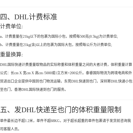
四、DHL计费标准
计费单位:
a、计费重量在21kg以下的包裹为国际小包，按照每500克(0.5kg)为计费单位;
b、计费重量在21kg(含)以上的包裹为国际大包，按照每公斤为计费单位;
重量换算:
DHL国际快递计费重量取物品的实际称重和体积重量之间的大者计费，体积重量计算
公式：长cm X 宽cm X 高cm /5000或1立方米=200公斤。泰睿国际物流为跨境电商和外
贸进出口企业提供中国到也门物流运输，东莞DHL快递到也门，深圳寄DHL快递小包
至也门，香港DHL国际快递到也门的服务。
五、发DHL快递至也门的体积重量限制
单件最长边不超1.2米，单件不超68KG，对于超长超重的单件包裹请于发货前咨询我
司客服人员。