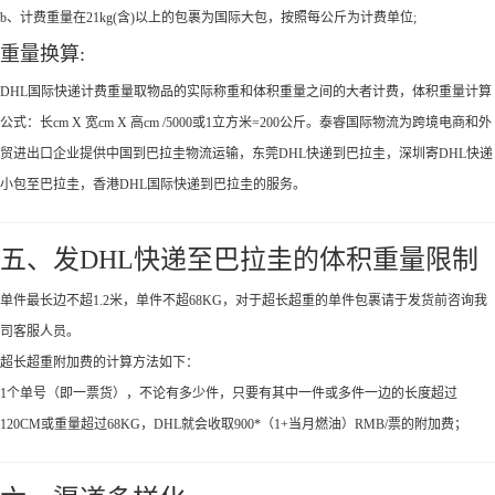
b、计费重量在21kg(含)以上的包裹为国际大包，按照每公斤为计费单位;
重量换算:
DHL国际快递计费重量取物品的实际称重和体积重量之间的大者计费，体积重量计算
公式：长cm X 宽cm X 高cm /5000或1立方米=200公斤。泰睿国际物流为跨境电商和外
贸进出口企业提供中国到巴拉圭物流运输，东莞DHL快递到巴拉圭，深圳寄DHL快递
小包至巴拉圭，香港DHL国际快递到巴拉圭的服务。
五、发DHL快递至巴拉圭的体积重量限制
单件最长边不超1.2米，单件不超68KG，对于超长超重的单件包裹请于发货前咨询我
司客服人员。
超长超重附加费的计算方法如下：
1个单号（即一票货），不论有多少件，只要有其中一件或多件一边的长度超过
120CM或重量超过68KG，DHL就会收取900*（1+当月燃油）RMB/票的附加费；