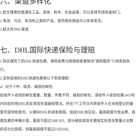
六、渠道多样化
1.航空难寄的普通化工品、液体、粉末、化妆品等，可以安排专线快递到门。
2.电池、马达、发动机之类的产品，提供相关保函可以安排发货。
3.超大件DHL渠道
七、DHL国际快递保险与理赔
1.购买保险了的DHL快递包裹，保险收费与赔偿按泰睿物流”保险服务”介绍条款执
行。
2.没有投保的DHL快递包裹按以下条款理赔：
a）对于少件、缺货、破损的邮包
如收件人收到的邮包重量、数量、件数不符、破损的邮包，请收件人收到包裹24小时
内向目的地DHL的反馈丢失或破损情况。并在7个工作日内将收件人在当地登记的备
案号提供给我司，以便向DHL的调查索赔。如经DHL核实后，最高赔偿为免运费，赔
偿包裹的申报价值，最高不超过100USD，部分破损或丢失需按实际丢失数量占总数
的百分比赔偿，但最高赔偿不超过USD100。