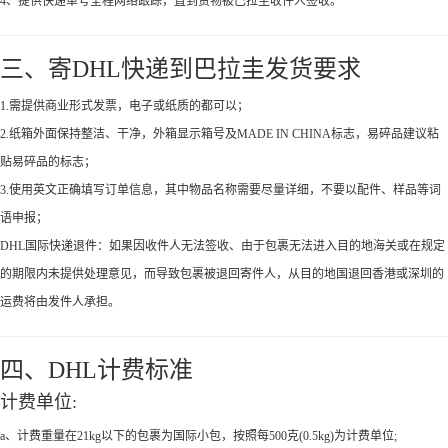
4、提供快递单号全程网络跟踪，直到货物被巴拉圭收件人签收。
三、寄DHL快递到巴拉圭发货要求
1.需提供商业形式发票，电子或纸质的都可以；
2.纸箱外面保持整洁、干净，外箱显示箱号及MADE IN CHINA标志，易碎品建议粘
贴易碎品的标志；
3.使用英文正确填写订单信息，其中物品名称需要尽量详细，不要以配件、样品等词
语申报；
DHL国际快递退件：如果因收件人无法签收、由于包裹无法进入目的地海关或在规定
的期限内未提供处理意见，而导致包裹被退回寄件人，从目的地国退回香港或深圳的
运费将由发件人承担。
四、DHL计费标准
计费单位:
a、计费重量在21kg以下的包裹为国际小包，按照每500克(0.5kg)为计费单位;