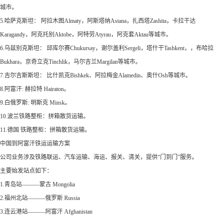
城市。
5.哈萨克斯坦： 阿拉木图Almaty，阿斯塔纳Astana，扎西塔Zashita，卡拉干达
Karagandy，阿克托别Aktobe，阿特劳Atyrau，阿克套Aktau等城市。
6.乌兹别克斯坦： 邱库尔赛Chukursay，谢尔盖利Sergeli，塔什干Tashkent，，布哈拉
Bukhara，京奇立克Tinchlik，马尔吉兰Margilan等城市。
7.吉尔吉斯斯坦： 比什凯克Bishkek、阿拉梅金Alamedin、奥什Osh等城市。
8.阿富汗: 赫拉特 Hairaton。
9.白俄罗斯: 明斯克 Minsk。
10.波兰铁路整柜：拼箱散货运输。
11.德国 铁路整柜：拼箱散货运输。
中国到阿富汗铁运运输方案
公司业务涉及铁路联运、汽车运输、海运、报关、清关，提供“门到门”服务。
主要始发站点如下：
1.青岛站———蒙古 Mongolia
2.福州北站———俄罗斯 Russia
3.连云港站———阿富汗 Afghanistan