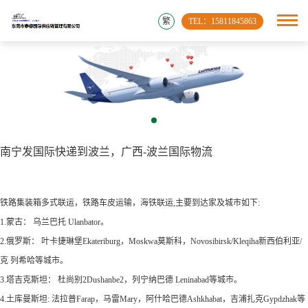
繁
TEL：15811845863
南宁发国际快递到波兰，广西-波兰国际物流
铁路集装箱多式联运，铁路车皮运输，海铁联运,主要到达家及城市如下:
1.蒙古： 乌兰巴托 Ulanbator。
2.俄罗斯： 叶卡捷琳堡Ekateriburg，Moskwa莫斯科，Novosibirsk/Kleqiha新西伯利亚/
克 列希哈等城市。
3.塔吉克斯坦： 杜尚别2Dushanbe2，列宁纳巴德 Leninabad等城市。
4.土库曼斯坦: 法拉普Farap，马雷Mary，阿什哈巴德Ashkhabat，吉浦扎克Gypdzhak等