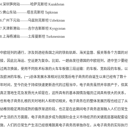
4.深圳笋岗站———哈萨克斯坦 Kazakhstan
5.佛山东站———塔吉克斯坦 Tajikistan
6.广州下元站——-乌兹别克斯坦 Uzbekistan
7.天津新港站——-吉尔吉斯斯坦 Kyrgyzstan
8.上海杨浦站——-土库曼斯坦 Turkmenistan
中欧班列的通行，涉及到途经各国之间的铁轨轨距、海关监督、报关等各个方面的对
接，因此比海运、空运更为复杂。比如，一趟由发往德国的中欧班列，途中至少要经
过两次换装，使用不同技术标准的火车车板做三段运输：的车板、宽轨段的车板，以
及欧洲的车板。(一)总体发展水准相对比较落后电子商务的自诞生以来已经有了数十
年时间，至今仍处于持续快速更新迭代的过程当中，电子商务虽然并非原产于，但其
真正落地生花及发扬光大却是在，这所具有的基本国情及幅员辽阔具有很大的关系，
也有电子商务扎根的天时地利人和密切相关，电子商务在的整体发展历程也经过了从
幼稚到稳定再到成熟的循序渐进阶段，也正是在此期间电子商务逐渐融入人们日常生
产生活的方方面面，电子商务逐步成为我国社会主义市场经济的关键底层基础配套设
施，人们的日常生产生活已经很难脱离电子商务而单独存在，从电子商务的实际执行