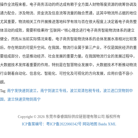
操作全流程来看，电子商务活动的终达成有赖于全方面人财物等度资源的统筹协调及
通力配合，涉及物流、资金流及信息流等流量的融合贯通，这其中物流所占据的地位
尤其重要，物流相关工作开展推进落地科学有效与否在很大程度上决定着电子商务整
体活动的成败，需要积极秉持“互联网+”核心理念进行电子商务智能物流体系的建立
健全，然而从当前实际情况来看，电子商务智能物流体系的总体发展水准相对比较落
后，存在明显的可提升空间。在我国，物流行业属于第三产业，不仅是国民经济的重
要组成部分，也是推动经济、社会发展的重要力量。在我国物流行业的发展过程中，
大数据技术发挥着重要的作用，特别是在智慧物业发展中，大数据技术不断推动物流
行业朝着自动化、信息化、智能化、可控化及可视化的方向发展，应用价值不容小
觑。
Tag:
南宁发快递到波兰，南宁到波兰专线，波兰双清包税专线，波兰进口货物到中
国，波兰快递货物到南宁
Copyright © 2026 东莞市泰睿国际供应链管理有限公司 版权所有
ICP备案编号：粤ICP备2022060342号
网站地图
Baidu XML