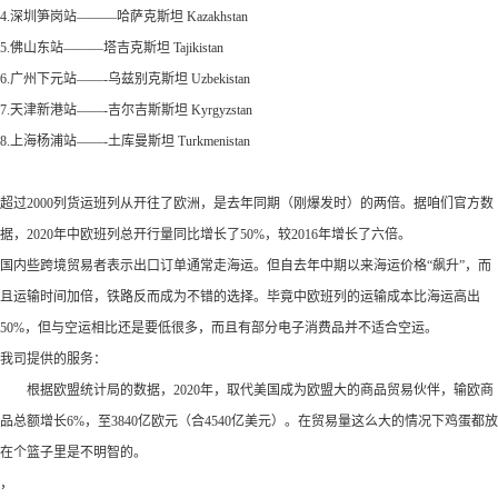
4.深圳笋岗站———哈萨克斯坦 Kazakhstan
5.佛山东站———塔吉克斯坦 Tajikistan
6.广州下元站——-乌兹别克斯坦 Uzbekistan
7.天津新港站——-吉尔吉斯斯坦 Kyrgyzstan
8.上海杨浦站——-土库曼斯坦 Turkmenistan
超过2000列货运班列从开往了欧洲，是去年同期（刚爆发时）的两倍。据咱们官方数
据，2020年中欧班列总开行量同比增长了50%，较2016年增长了六倍。
国内些跨境贸易者表示出口订单通常走海运。但自去年中期以来海运价格“飙升”，而
且运输时间加倍，铁路反而成为不错的选择。毕竟中欧班列的运输成本比海运高出
50%，但与空运相比还是要低很多，而且有部分电子消费品并不适合空运。
我司提供的服务：
根据欧盟统计局的数据，2020年，取代美国成为欧盟大的商品贸易伙伴，输欧商
品总额增长6%，至3840亿欧元（合4540亿美元）。在贸易量这么大的情况下鸡蛋都放
在个篮子里是不明智的。
，