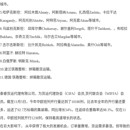
城市。
5.哈萨克斯坦： 阿拉木图Almaty，阿斯塔纳Astana，扎西塔Zashita，卡拉干达
Karagandy，阿克托别Aktobe，阿特劳Atyrau，阿克套Aktau等城市。
6.乌兹别克斯坦： 邱库尔赛Chukursay，谢尔盖利Sergeli，塔什干Tashkent，，布哈拉
Bukhara，京奇立克Tinchlik，马尔吉兰Margilan等城市。
7.吉尔吉斯斯坦： 比什凯克Bishkek、阿拉梅金Alamedin、奥什Osh等城市。
8.阿富汗: 赫拉特 Hairaton。
9.白俄罗斯: 明斯克 Minsk。
10.波兰铁路整柜：拼箱散货运输。
11.德国 铁路整柜：拼箱散货运输。
泰睿货运代理有限公司，为货运代理协会（CIFA）会员,货代联合会（WIFFA）会
员。截至11月5日，今年中欧班列开行量达到了10180列，比去年全年的开行量还要
多，运送了92.7万标箱的集装箱，同比增长54%，往返综合重箱率达98.3%。仅在11
月，中欧班列就开行1238列，保持着高速增长的状态。
在巨大影响下， 从中获得了极大的发展机会，订单量骤增，货运需求暴涨。但导致的