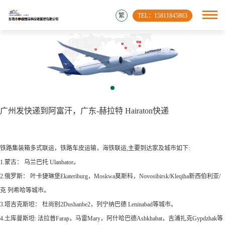
繁
TEL：15811845863
广州发快递到阿富汗，广东-赫拉特 Hairaton快递
铁路集装箱多式联运，铁路车皮运输，海铁联运,主要到达家及城市如下:
1.蒙古： 乌兰巴托 Ulanbator。
2.俄罗斯： 叶卡捷琳堡Ekateriburg，Moskwa莫斯科，Novosibirsk/Kleqiha新西伯利亚/
克 列希哈等城市。
3.塔吉克斯坦： 杜尚别2Dushanbe2，列宁纳巴德 Leninabad等城市。
4.土库曼斯坦: 法拉普Farap，马雷Mary，阿什哈巴德Ashkhabat，吉浦扎克Gypdzhak等