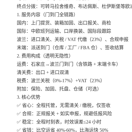
终点分拨：可转马拉舍维奇、布达佩斯、杜伊斯堡等欧洲
1. 服务内容（门到门全链路）
国内：上门提货、装箱加固、出口报关、商检
国际：中欧班列运输、口岸换装、国际段跟踪
波兰：进口清关、关税 / VAT 代缴（23%）、合规申报
末端：派送到门（仓库 / 工厂 / FBA 仓）、签收结算
2. 费用构成（透明无隐性）
运费：石家庄→波兰门到门（含铁路 + 末端卡车）
清关费：出口 + 进口双清
税费：波兰关税（0%-17%）+VAT（23%）
附加：保险、加固、托盘、仓储（可选）
3. 核心优势
✅ 省心：全程托管，无需清关 / 缴税，仅签收
✅ 合规：正规报关 + 如实申报，规避低报风险
✅ 稳定：全程时刻表，时效误差≤24 小时
✅ 省钱：比空运省 40%-60%，比海运快 50%