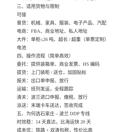
三、适用货物与限制
可接
普货：机械、家具、服装、电子产品、汽配
电商：FBA、商业地址、私人地址
大件：单柜≤26 吨、超长 / 超重（单票定制）
电池
四、操作流程（简单高效）
委托：提供装箱单、商业发票、HS 编码
提货：上门装柜 / 送仓，加固贴标
报关：出口单申报、放行
运输：班列发运，全程跟踪
清关：波兰进口申报、缴税、放行
派送：末端卡车送达，签收完成
五、为何选石家庄 – 波兰 DDP 专线
时效稳：14 天直达，比海运快 20 天
成本优：铁路 + 双清包税，性价比高