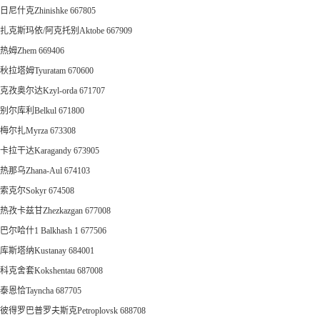
日尼什克Zhinishke 667805
扎克斯玛依/阿克托别Aktobe 667909
热姆Zhem 669406
秋拉塔姆Tyuratam 670600
克孜奥尔达Kzyl-orda 671707
别尔库利Belkul 671800
梅尔扎Myrza 673308
卡拉干达Karagandy 673905
热那乌Zhana-Aul 674103
索克尔Sokyr 674508
热孜卡兹甘Zhezkazgan 677008
巴尔哈什1 Balkhash 1 677506
库斯塔纳Kustanay 684001
科克舍套Kokshentau 687008
泰恩恰Tayncha 687705
彼得罗巴普罗夫斯克Petroplovsk 688708