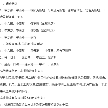
一、铁路联运：
1、中东部、中南部——哈萨克斯坦、乌兹别克斯坦、吉尔吉斯坦、塔吉克斯坦、土
库曼斯坦等中亚五
2、中东部、中南部——俄罗斯（东部地区）
3、中东部、中南部——俄罗斯（西部地区）
4、中东部、中南部——蒙古
二、海铁联运/多式联运/过境运输：
1、中东部、中南部——连云港——中亚五、塔吉克斯坦
2、韩、日本——连云港——中亚五、俄罗斯
3、越南、台湾——连云港——中亚五、俄罗斯
强势代理货品：泰睿物流有限公司
塑料制品/陶瓷/玩具/汽车配件/紧固件/办公文教/橡胶轮胎/玻璃制品/钢管、钢卷/机床、
机械、机电、五金工具/家具/纺织服装/小商品/印刷出版/纸板/茶叶/水海产品/鲜、干水
果及坚果/肥料/饲料等。
泰睿物流有限公司服务项目介绍如下：
1、进出口货物联运车皮计划及集装箱整柜计划的申请。