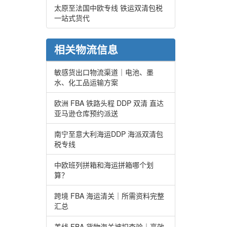
太原至法国中欧专线 铁运双清包税
一站式货代
相关物流信息
敏感货出口物流渠道｜电池、墨
水、化工品运输方案
欧洲 FBA 铁路头程 DDP 双清 直达
亚马逊仓库预约派送
南宁至意大利海运DDP 海派双清包
税专线
中欧班列拼箱和海运拼箱哪个划
算？
跨境 FBA 海运清关｜所需资料完整
汇总
美线 FBA 货物海关被扣查验｜高效